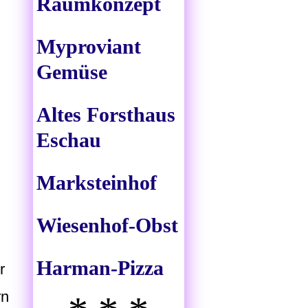
Raumkonzept
Myproviant
Gemüse
Altes Forsthaus
Eschau
Marksteinhof
Wiesenhof-Obst
Harman-Pizza
r
rn