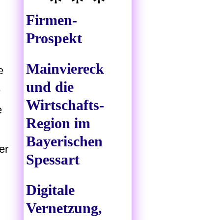
* * *
Firmen-
Prospekt
Mainviereck
e
und die
e
Wirtschafts-
e
Region im
Bayerischen
er
Spessart
Digitale
Vernetzung,