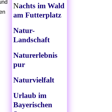
und
N
achts im Wald
gen
am Futterplatz
Natur-
Landschaft
Naturerlebnis
pur
Naturvielfalt
Urlaub im
Bayerischen