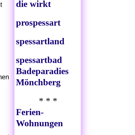
die wirkt
t
prospessart
spessartland
spessartbad
Badeparadies
men
Mönchberg
* * *
Ferien-
Wohnungen