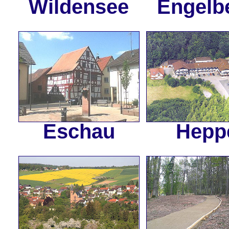
Wildensee
Engelb
Eschau
Hepp