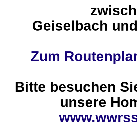
zwisc
Geiselbach und
Zum Routenplan
Bitte besuchen Si
unsere Ho
www.wwrss