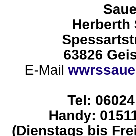
Saue
Herberth
Spessartst
63826 Gei
E-Mail
wwrssaue
Tel: 06024
Handy: 0151
(Dienstags bis Fre