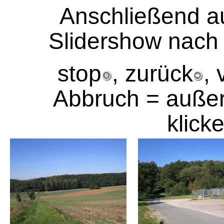
Anschließend a
Slidershow nach
stop
, zurück
, 
Abbruch = außer
klick