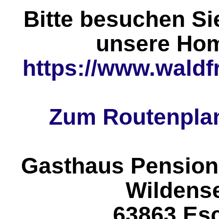
Bitte besuchen Si
unsere Ho
https://www.waldf
Zum Routenplan
Gasthaus Pension
Wildens
63863 Es