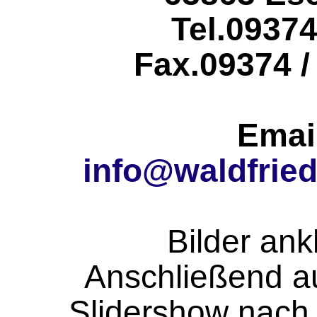
Tel.09374
Fax.09374 /
Emai
info@waldfrie
Bilder ank
Anschließend a
Slidershow nach